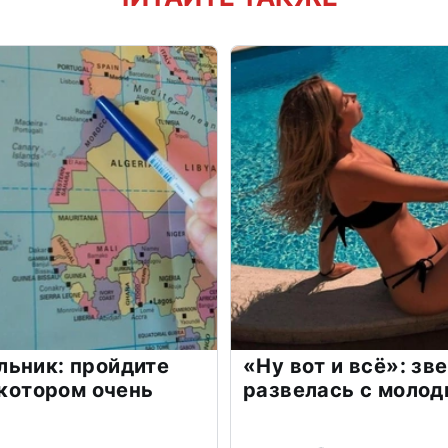
льник: пройдите
«Ну вот и всё»: з
 котором очень
развелась с моло