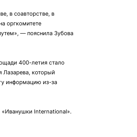
е, в соавторстве, в
на оргкомитете
путем», — пояснила Зубова
лощади 400-летия стало
я Лазарева, который
эту информацию из-за
«Иванушки International».