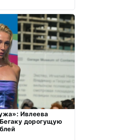
мужа»: Ивлеева
 Бегаку дорогущую
ублей