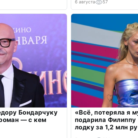
6 августа
57
едору Бондарчуку
«Всё, потеряла я 
роман — с кем
подарила Филиппу
лодку за 1,2 млн р