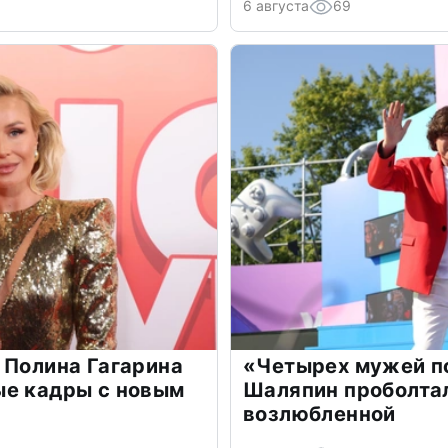
6 августа
69
 Полина Гагарина
«Четырех мужей п
ые кадры с новым
Шаляпин проболтал
возлюбленной