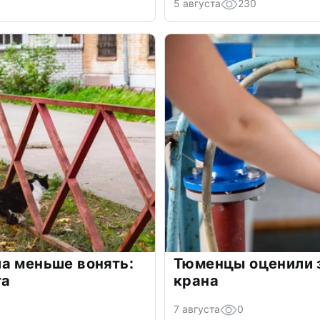
5 августа
230
а меньше вонять:
Тюменцы оценили з
та
крана
7 августа
0