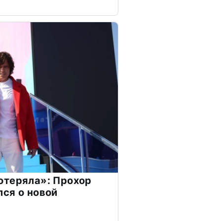
отеряла»: Прохор
ся о новой