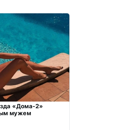
везда «Дома-2»
дым мужем