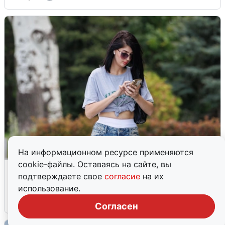
На информационном ресурсе применяются
cookie-файлы. Оставаясь на сайте, вы
Волгоградцы остались без
подтверждаете свое
согласие
на их
мобильного интернета
использование.
6 августа
0
Согласен