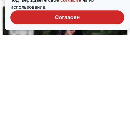
подтверждаете свое
согласие
на их
использование.
Согласен
Волгоградцы остались без
мобильного интернета
6 августа
0