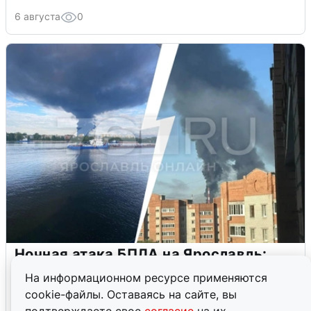
6 августа
0
Ночная атака БПЛА на Ярославль:
попадания и последствия
На информационном ресурсе применяются
cookie-файлы. Оставаясь на сайте, вы
6 августа
0