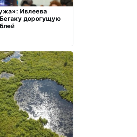
мужа»: Ивлеева
 Бегаку дорогущую
ублей