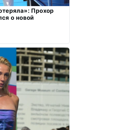
отеряла»: Прохор
ся о новой