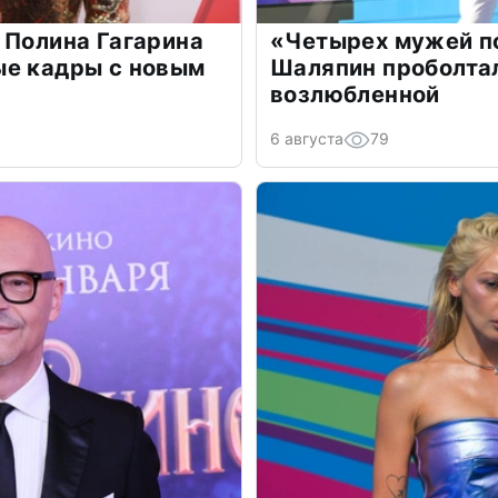
 Полина Гагарина
«Четырех мужей п
ые кадры с новым
Шаляпин проболтал
возлюбленной
6 августа
79