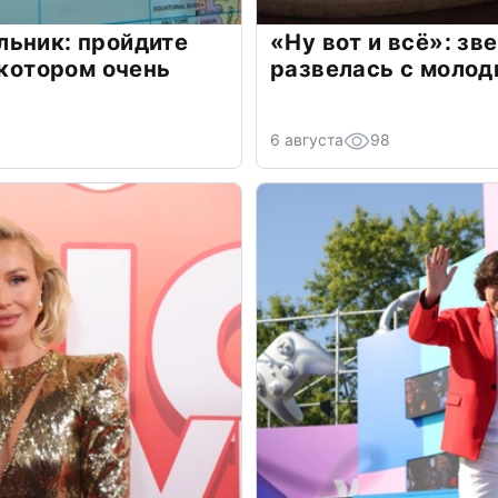
льник: пройдите
«Ну вот и всё»: з
 котором очень
развелась с моло
6 августа
98