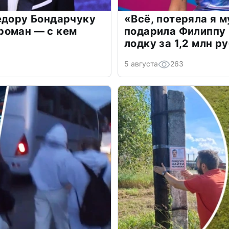
едору Бондарчуку
«Всё, потеряла я 
роман — с кем
подарила Филиппу
лодку за 1,2 млн р
5 августа
263