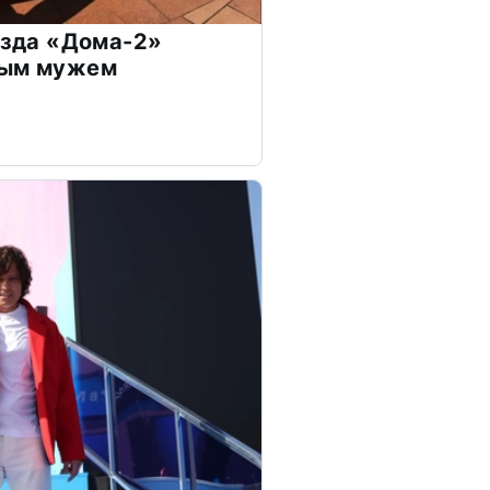
везда «Дома-2»
дым мужем