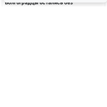
Волгоградцы остались без
мобильного интернета
6 августа
0
Сирены в Сочи: новая угроза БПЛА