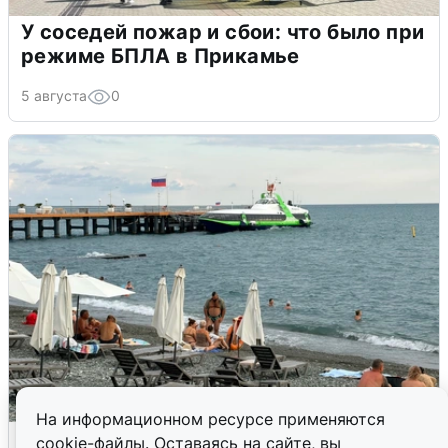
У соседей пожар и сбои: что было при
режиме БПЛА в Прикамье
5 августа
0
На информационном ресурсе применяются
Жители и туристы Сочи рассказали
cookie-файлы. Оставаясь на сайте, вы