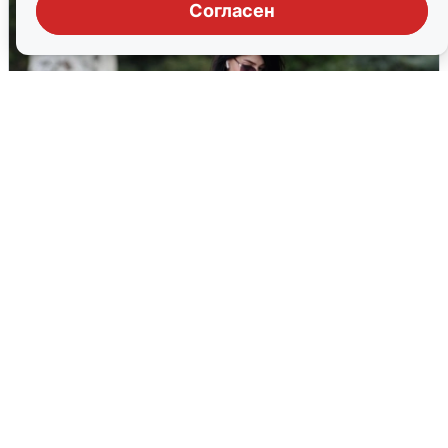
Согласен
Волгоградцы остались без
мобильного интернета
6 августа
0