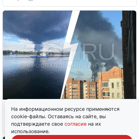
Ночная атака БПЛА на Ярославль:
На информационном ресурсе применяются
попадания и последствия
cookie-файлы. Оставаясь на сайте, вы
подтверждаете свое
согласие
на их
6 августа
0
использование.