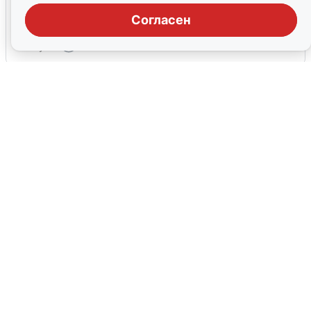
Взрывы в Воронеже после сигнала
тревоги
Согласен
5 августа
0
Жители и туристы Сочи рассказали
об атаке БПЛА 5 августа