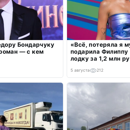
едору Бондарчуку
«Всё, потеряла я 
роман — с кем
подарила Филиппу
лодку за 1,2 млн р
5 августа
212