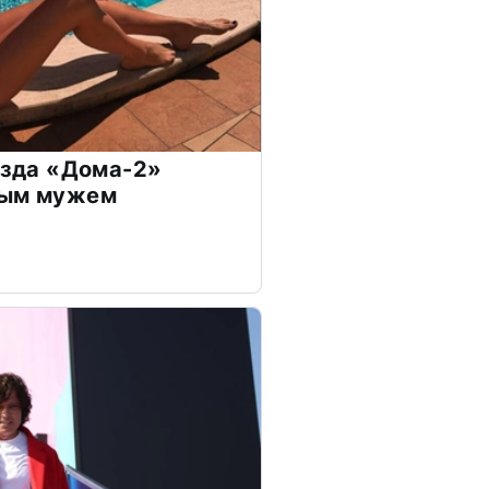
везда «Дома-2»
дым мужем