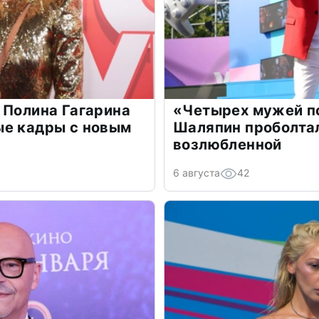
 Полина Гагарина
«Четырех мужей п
ые кадры с новым
Шаляпин проболтал
возлюбленной
6 августа
42