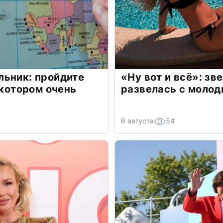
льник: пройдите
«Ну вот и всё»: з
 котором очень
развелась с моло
6 августа
54