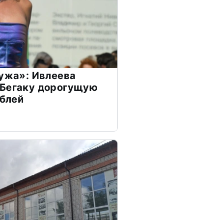
мужа»: Ивлеева
 Бегаку дорогущую
ублей