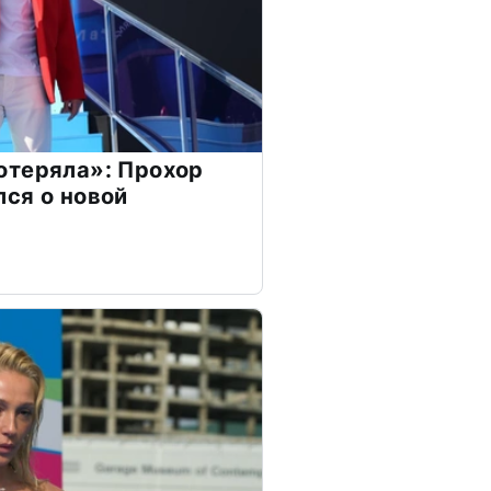
отеряла»: Прохор
ся о новой