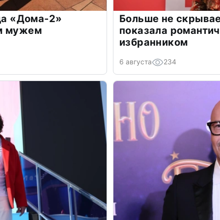
зда «Дома-2»
Больше не скрывае
м мужем
показала романти
избранником
6 августа
234