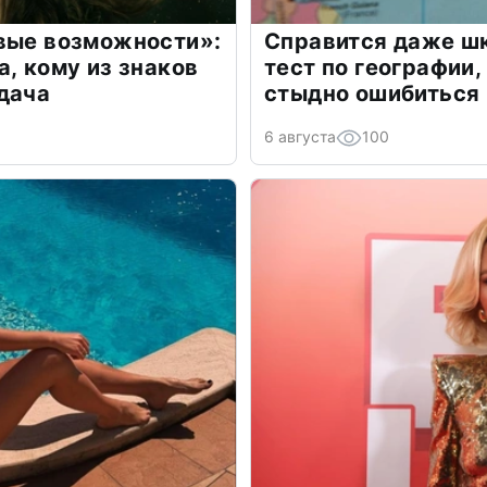
овые возможности»:
Справится даже шк
а, кому из знаков
тест по географии,
дача
стыдно ошибиться
6 августа
100