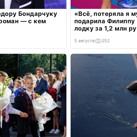
едору Бондарчуку
«Всё, потеряла я 
роман — с кем
подарила Филиппу
лодку за 1,2 млн р
5 августа
252