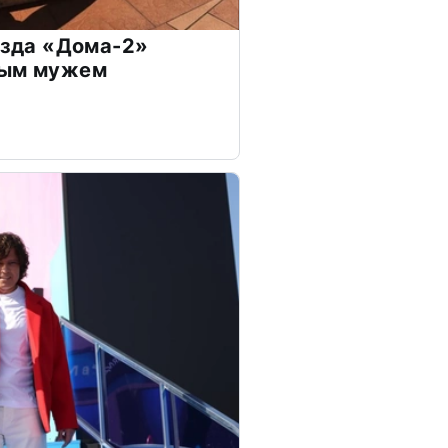
везда «Дома-2»
дым мужем