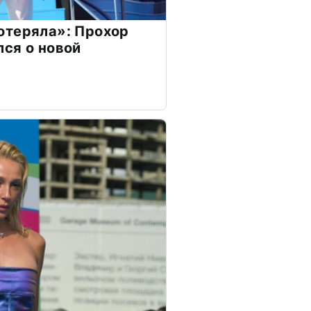
отеряла»: Прохор
ся о новой