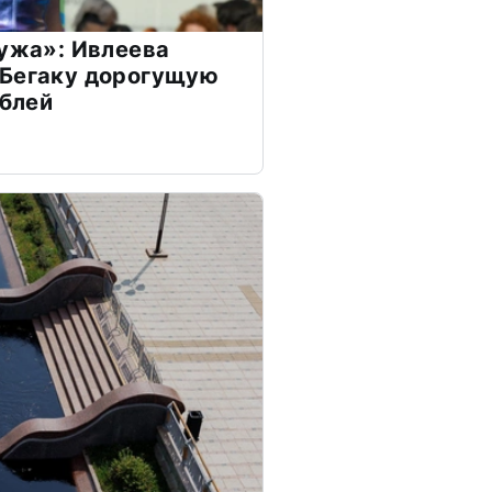
мужа»: Ивлеева
 Бегаку дорогущую
ублей