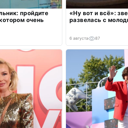
льник: пройдите
«Ну вот и всё»: з
 котором очень
развелась с моло
6 августа
87