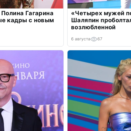
 Полина Гагарина
«Четырех мужей п
ые кадры с новым
Шаляпин проболтал
возлюбленной
6 августа
67