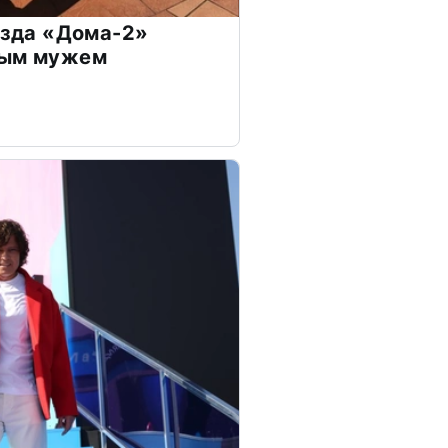
везда «Дома-2»
дым мужем