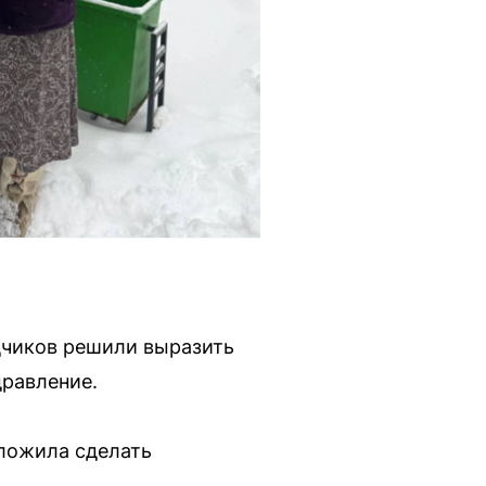
дчиков решили выразить
дравление.
дложила сделать