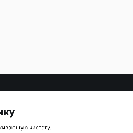
ику
рживающую чистоту.