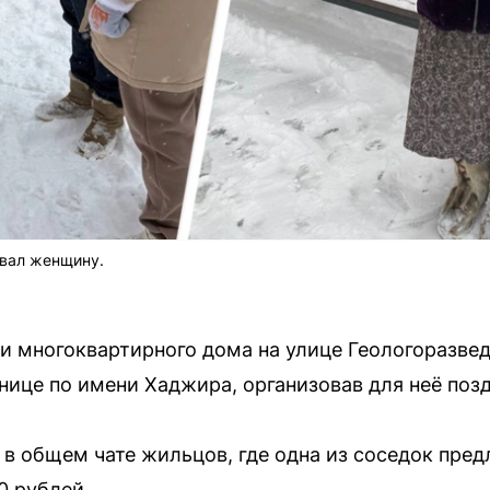
овал женщину.
и многоквартирного дома на улице Геологоразве
нице по имени Хаджира, организовав для неё поз
 в общем чате жильцов, где одна из соседок пре
0 рублей.