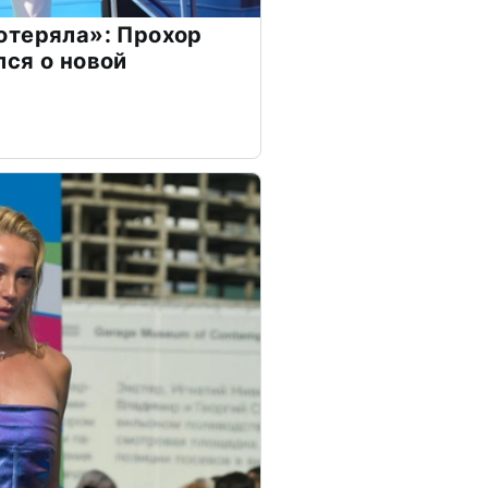
отеряла»: Прохор
ся о новой