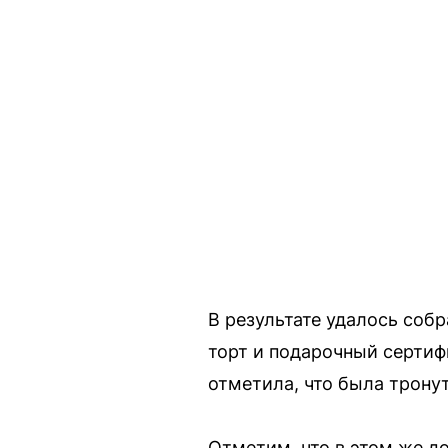
В результате удалось соб
торт и подарочный сертиф
отметила, что была трону
Отметим, что в этом же д