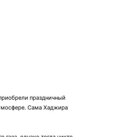
 приобрели праздничный
атмосфере. Сама Хаджира
 газа, однако тогда никто