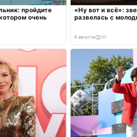
льник: пройдите
«Ну вот и всё»: з
 котором очень
развелась с моло
6 августа
11