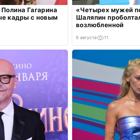
 Полина Гагарина
«Четырех мужей п
ые кадры с новым
Шаляпин проболтал
возлюбленной
6 августа
11