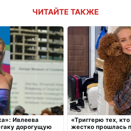
ЧИТАЙТЕ ТАКЖЕ
жа»: Ивлеева
«Триггерю тех, кто
егаку дорогущую
жестко прошлась п