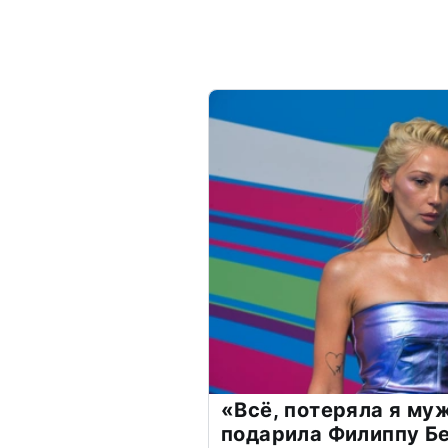
«Всё, потеряла я му
подарила Филиппу Б