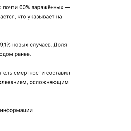
п: почти 60% заражённых —
ется, что указывает на
9,1% новых случаев. Доля
одом ранее.
затель смертности составил
аболеванием, осложняющим
о информации