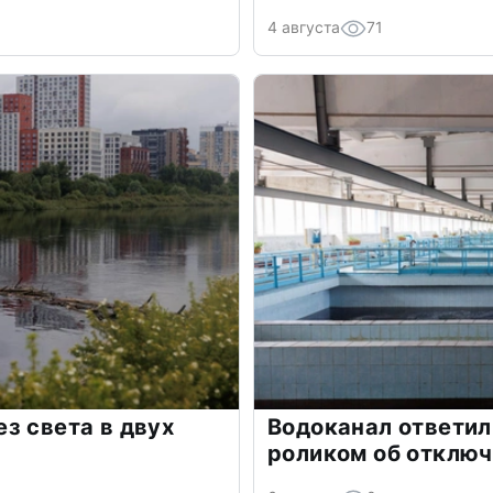
4 августа
71
з света в двух
Водоканал ответил
роликом об отклю