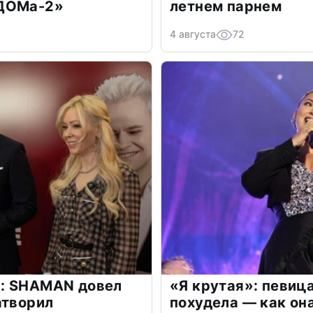
«ДОМа-2»
летнем парнем
4 августа
72
: SHAMAN довел
«Я крутая»: певиц
атворил
похудела — как он