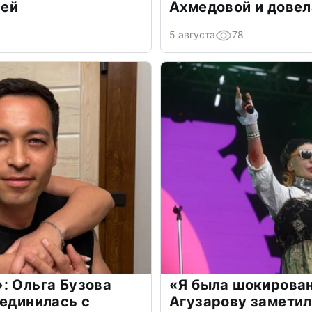
лей
Ахмедовой и довел
5 августа
78
: Ольга Бузова
«Я была шокирова
оединилась с
Агузарову заметил