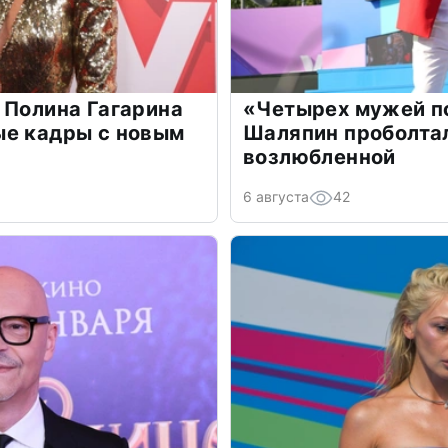
 Полина Гагарина
«Четырех мужей п
ые кадры с новым
Шаляпин проболтал
возлюбленной
6 августа
42