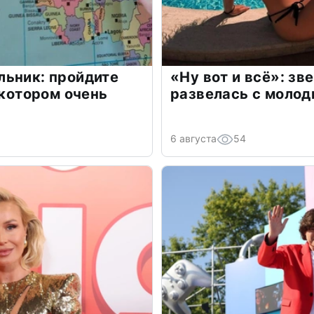
льник: пройдите
«Ну вот и всё»: з
 котором очень
развелась с моло
6 августа
54