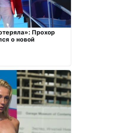
отеряла»: Прохор
ся о новой