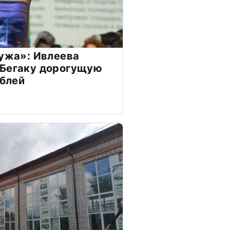
мужа»: Ивлеева
 Бегаку дорогущую
ублей