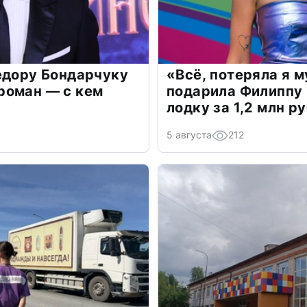
едору Бондарчуку
«Всё, потеряла я 
роман — с кем
подарила Филиппу
лодку за 1,2 млн р
5 августа
212