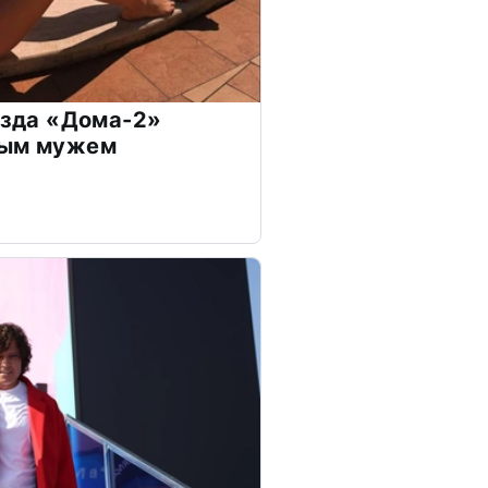
везда «Дома-2»
дым мужем