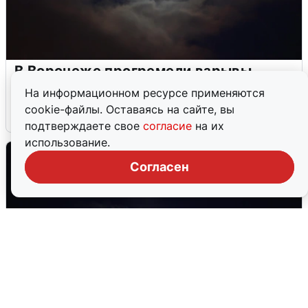
В Воронеже прогремели взрывы
после сигнала тревоги
На информационном ресурсе применяются
cookie-файлы. Оставаясь на сайте, вы
5 августа
0
подтверждаете свое
согласие
на их
использование.
Согласен