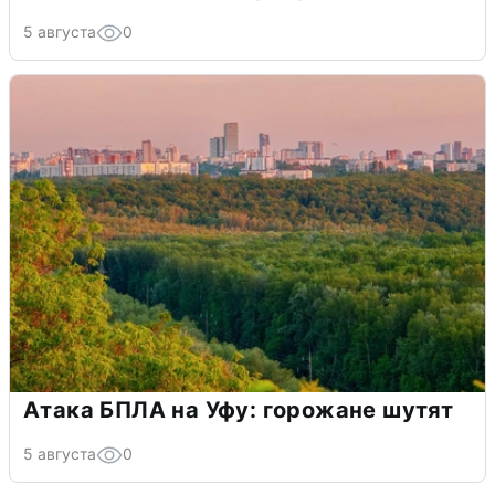
5 августа
0
Атака БПЛА на Уфу: горожане шутят
5 августа
0