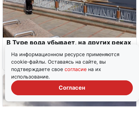
В Туре вода убывает, на других реках
области прибывает
На информационном ресурсе применяются
cookie-файлы. Оставаясь на сайте, вы
4 августа
0
подтверждаете свое
согласие
на их
использование.
Согласен