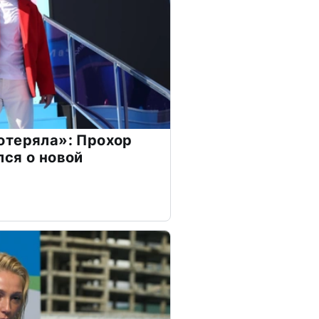
отеряла»: Прохор
ся о новой