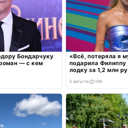
едору Бондарчуку
«Всё, потеряла я 
роман — с кем
подарила Филиппу
лодку за 1,2 млн р
5 августа
168