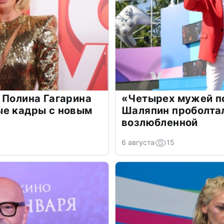
 Полина Гагарина
«Четырех мужей п
ые кадры с новым
Шаляпин проболтал
возлюбленной
6 августа
15