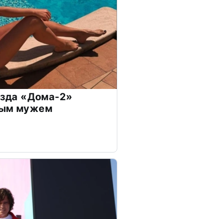
везда «Дома-2»
дым мужем