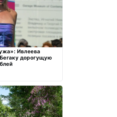
мужа»: Ивлеева
 Бегаку дорогущую
ублей