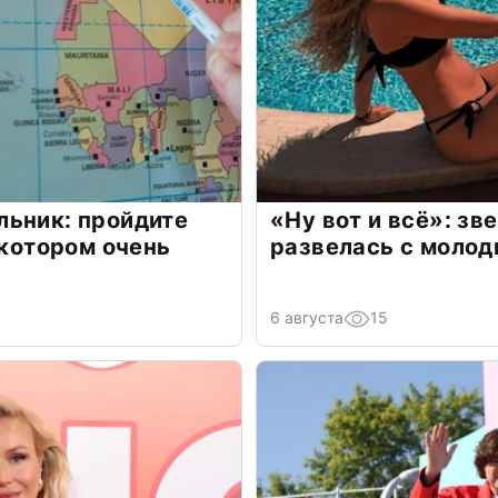
льник: пройдите
«Ну вот и всё»: з
 котором очень
развелась с моло
6 августа
15