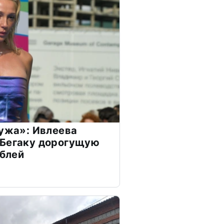
мужа»: Ивлеева
 Бегаку дорогущую
ублей