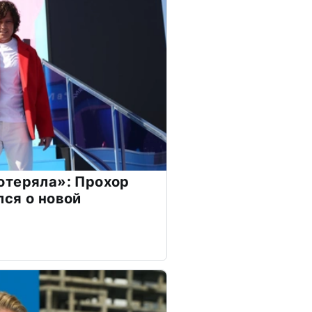
отеряла»: Прохор
ся о новой