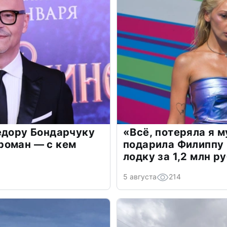
едору Бондарчуку
«Всё, потеряла я 
роман — с кем
подарила Филиппу
лодку за 1,2 млн р
5 августа
214