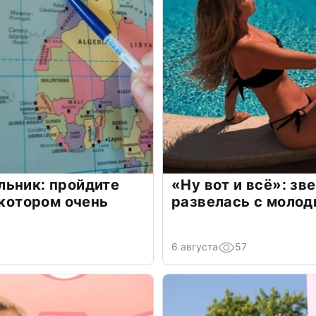
льник: пройдите
«Ну вот и всё»: з
 котором очень
развелась с моло
6 августа
57