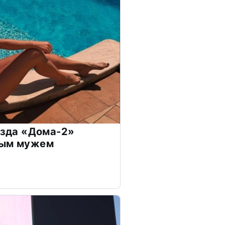
везда «Дома-2»
дым мужем