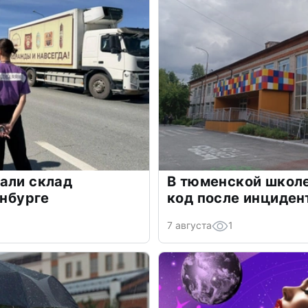
али склад
В тюменской школе
инбурге
код после инциден
7 августа
1