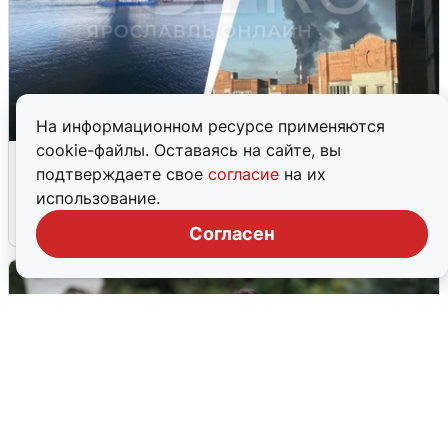
На информационном ресурсе применяются
cookie-файлы. Оставаясь на сайте, вы
Ночная атака БПЛА на Ярославль:
подтверждаете свое
согласие
на их
попадания и последствия
использование.
6 августа
0
Согласен