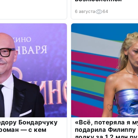
6 августа
64
едору Бондарчуку
«Всё, потеряла я 
роман — с кем
подарила Филиппу
лодку за 1,2 млн р