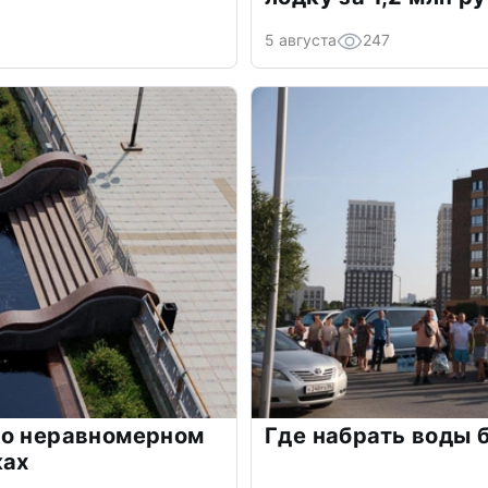
5 августа
247
 о неравномерном
Где набрать воды 
ках