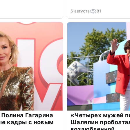
6 августа
81
 Полина Гагарина
«Четырех мужей п
ые кадры с новым
Шаляпин проболтал
возлюбленной