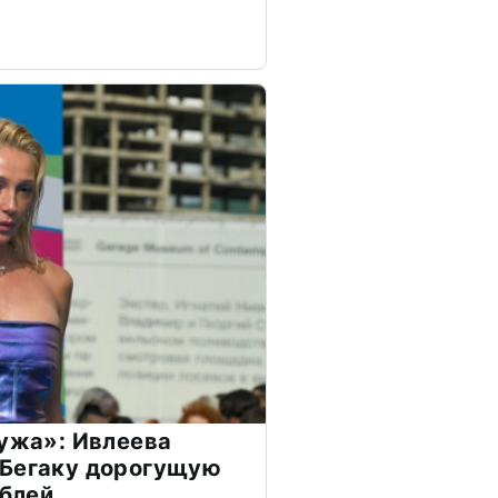
мужа»: Ивлеева
 Бегаку дорогущую
ублей