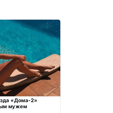
везда «Дома-2»
дым мужем