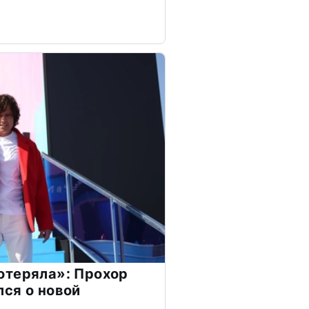
отеряла»: Прохор
ся о новой