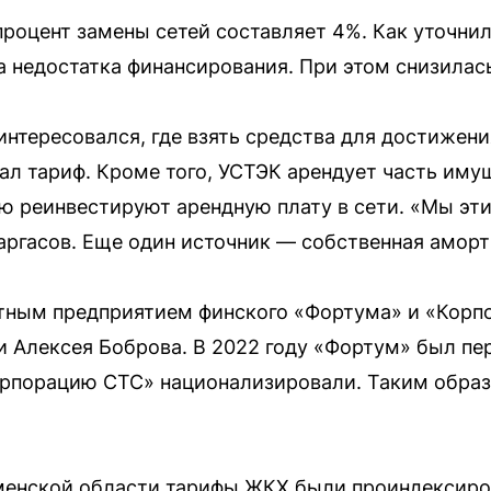
оцент замены сетей составляет 4%. Как уточнил
а недостатка финансирования. При этом снизилас
интересовался, где взять средства для достижен
ал тариф. Кроме того, УСТЭК арендует часть имущ
ю реинвестируют арендную плату в сети. «Мы эти
аргасов. Еще один источник — собственная амор
тным предприятием финского «Фортума» и «Корп
и Алексея Боброва. В 2022 году «Фортум» был пер
орпорацию СТС» национализировали. Таким образ
юменской области тарифы ЖКХ были проиндексиров