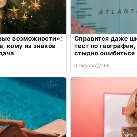
овые возможности»:
Справится даже шк
а, кому из знаков
тест по географии,
дача
стыдно ошибиться
6 августа
165