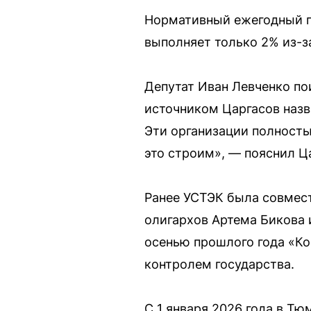
Нормативный ежегодный пр
выполняет только 2% из-з
Депутат Иван Левченко по
источником Царгасов назв
Эти организации полность
это строим», — пояснил Ц
Ранее УСТЭК была совмес
олигархов Артема Бикова 
осенью прошлого года «К
контролем государства.
С 1 января 2026 года в Т