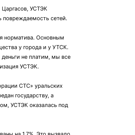
 Царгасов, УСТЭК
ь повреждаемость сетей.
ия норматива. Основным
ества у города и у УТСК.
 деньги не платим, мы все
тизация УСТЭК.
орации СТС» уральских
едан государству, а
ом, УСТЭК оказалась под
аны на 1,7%. Это вызвало