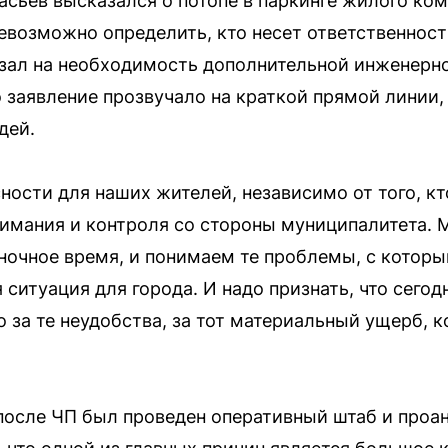
ьев высказался о потопе в паркинге жилого ком
невозможно определить, кто несет ответственнос
азал на необходимость дополнительной инженерн
 заявление прозвучало на краткой прямой линии
дей.
ности для наших жителей, независимо от того, кто
внимания и контроля со стороны муниципалитета.
ночное время, и понимаем те проблемы, с котор
 ситуация для города. И надо признать, что сего
о за те неудобства, за тот материальный ущерб, 
 после ЧП был проведен оперативный штаб и про