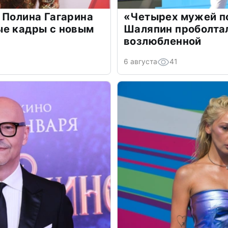
 Полина Гагарина
«Четырех мужей п
ые кадры с новым
Шаляпин проболтал
возлюбленной
6 августа
41