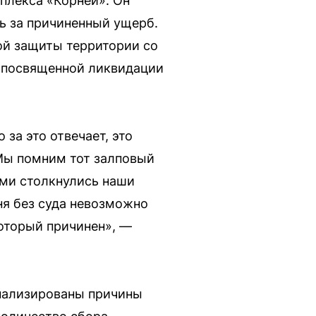
плекса «Корней». Он
ть за причиненный ущерб.
ой защиты территории со
, посвященной ликвидации
 за это отвечает, это
 Мы помним тот залповый
ыми столкнулись наши
дня без суда невозможно
который причинен», —
анализированы причины