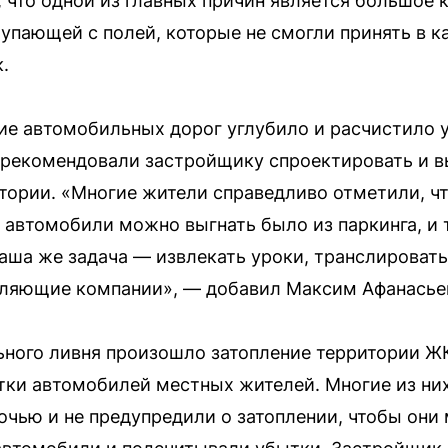
 что одной из главных причин является большое 
упающей с полей, которые не смогли принять в к
.
ие автомобильных дорог углубило и расчистило 
о рекомендовали застройщику спроектировать и 
ории. «Многие жители справедливо отметили, ч
бы автомобили можно выгнать было из паркинга, и
ша же задача — извлекать уроки, транслировать
ляющие компании», — добавил Максим Афанасье
ьного ливня произошло затопление территории ЖК
тки автомобилей местных жителей. Многие из н
ночью и не предупредили о затоплении, чтобы они