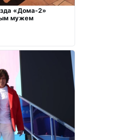
везда «Дома-2»
дым мужем