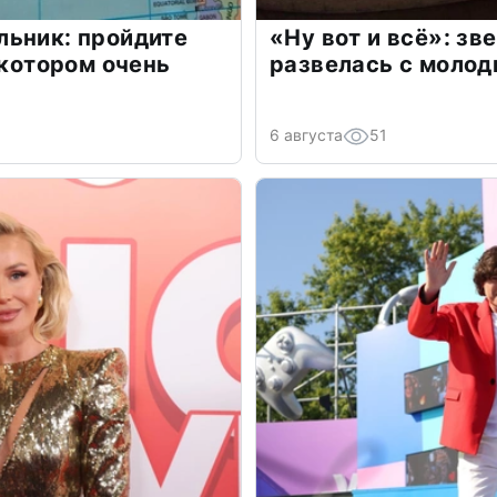
льник: пройдите
«Ну вот и всё»: з
 котором очень
развелась с моло
6 августа
51