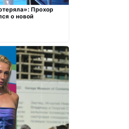
отеряла»: Прохор
ся о новой