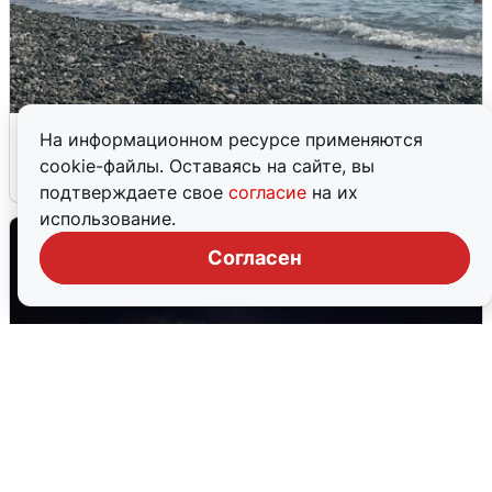
Сирены в Сочи: новая угроза БПЛА
На информационном ресурсе применяются
cookie-файлы. Оставаясь на сайте, вы
6 августа
0
подтверждаете свое
согласие
на их
использование.
Согласен