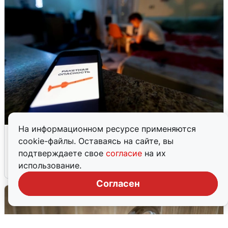
На информационном ресурсе применяются
Ночью в Самарской области завыли
cookie-файлы. Оставаясь на сайте, вы
сирены
подтверждаете свое
согласие
на их
использование.
8 августа
0
Согласен