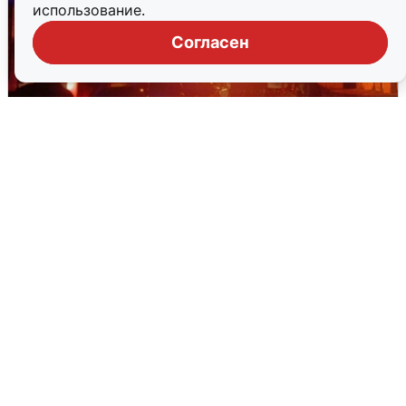
использование.
Согласен
В Омске после грозы вспыхнули
дома: видео последствий
2 августа
0
Очевидцы сообщили о черном дыме в
Новосемейкино
2 августа
0