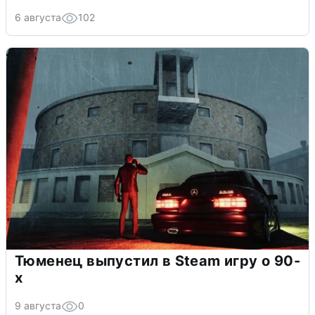
6 августа
102
Тюменец выпустил в Steam игру о 90-
х
9 августа
0