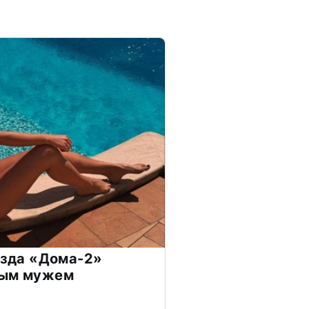
везда «Дома-2»
дым мужем