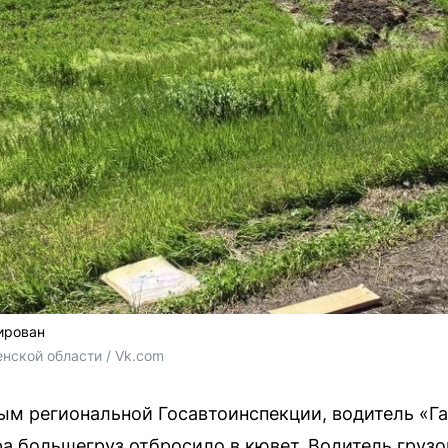
ирован
нской области / Vk.com
м региональной Госавтоинспекции, водитель «Га
ра большегруз отбросило в кювет. Водитель груз