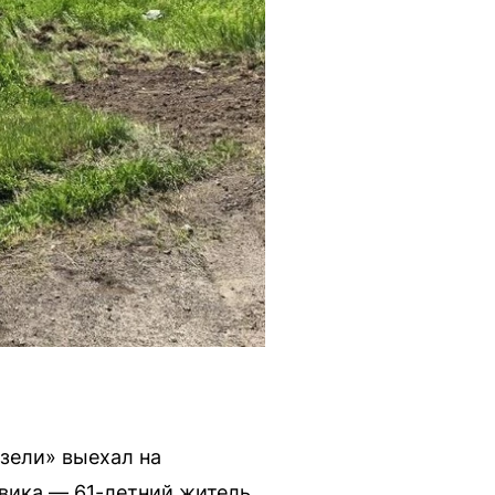
зели» выехал на
овика — 61-летний житель