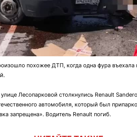
роизошло похожее ДТП, когда одна фура въехала в
й.
 улице Лесопарковой столкнулись Renault Sandero
течественного автомобиля, который был припарк
ка запрещена». Водитель Renault погиб.