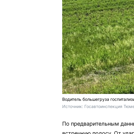
Водитель большегруза госпитализ
Источник: 
Госавтоинспекция Тюме
По предварительным данны
встречную полосу. От уда