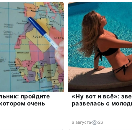
льник: пройдите
«Ну вот и всё»: з
 котором очень
развелась с моло
6 августа
26