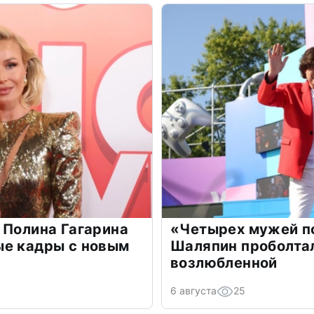
 Полина Гагарина
«Четырех мужей п
ые кадры с новым
Шаляпин проболтал
возлюбленной
6 августа
25