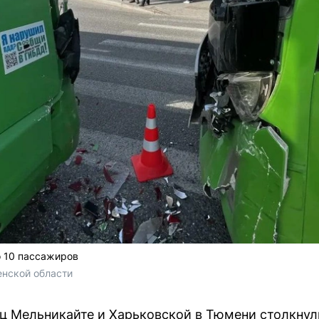
о 10 пассажиров
нской области 
иц Мельникайте и Харьковской в Тюмени столкну