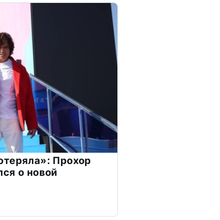
отеряла»: Прохор
ся о новой