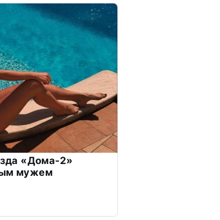
везда «Дома-2»
дым мужем