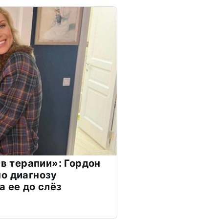
 в терапии»: Гордон
о диагнозу
а ее до слёз