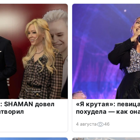
: SHAMAN довел
«Я крутая»: певиц
атворил
похудела — как он
4 августа
46