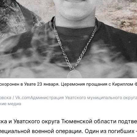
похоронен в Увате 23 января. Церемония прощания с Кириллом 
вска / Vk.com
Администрация Уватского муниципального округа
кие медиа
а и Уватского округа Тюменской области подтве
пециальной военной операции. Один из погибших