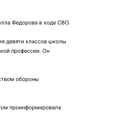
лла Федорова в ходе СВО.
ния девяти классов школы
ской профессии. Он
рством обороны
 этом проинформировала