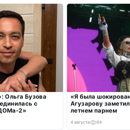
: Ольга Бузова
«Я была шокирова
оединилась с
Агузарову заметил
«ДОМа-2»
летнем парнем
4 августа
64