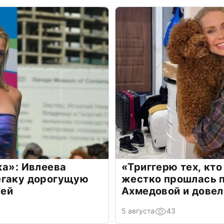
жа»: Ивлеева
«Триггерю тех, кто
егаку дорогущую
жестко прошлась п
лей
Ахмедовой и довел
5 августа
43