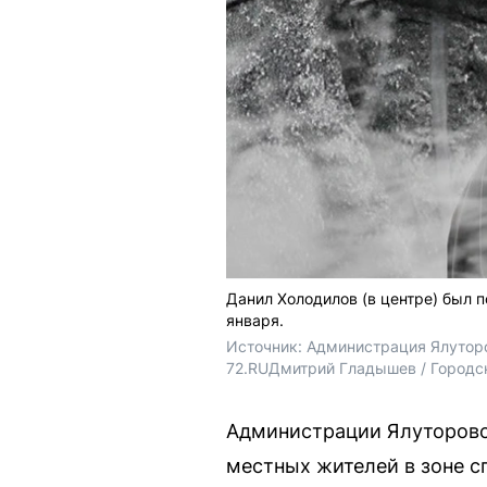
Данил Холодилов (в центре) был 
января.
Источник: 
Администрация Ялуторо
72.RU
Дмитрий Гладышев / Городс
Администрации Ялуторовск
местных жителей в зоне с