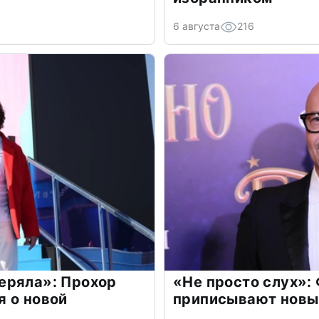
6 августа
216
еряла»: Прохор
«Не просто слух»:
 о новой
приписывают новы