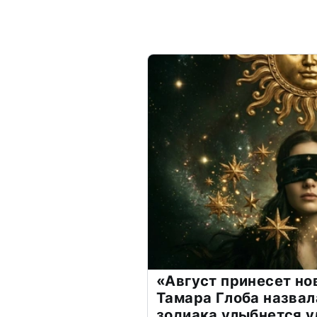
«Август принесет н
Тамара Глоба назвал
зодиака улыбнется у