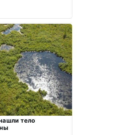
нашли тело
ины