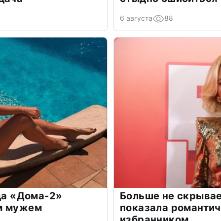
6 августа
88
зда «Дома-2»
Больше не скрывае
м мужем
показала романти
избранником