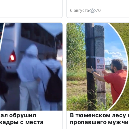
6 августа
70
ал обрушил
В тюменском лесу 
кадры с места
пропавшего мужч