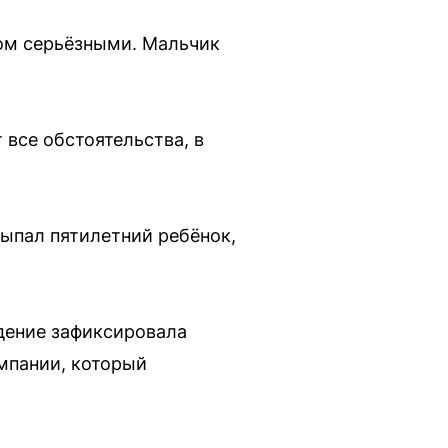
ком серьёзными. Мальчик
все обстоятельства, в
выпал пятилетний ребёнок,
адение зафиксировала
мпании, который