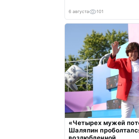
6 августа
101
«Четырех мужей пот
Шаляпин проболтался
возлюбленной