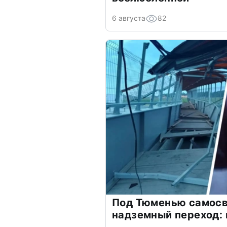
6 августа
82
Под Тюменью самосв
надземный переход: 