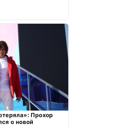
отеряла»: Прохор
ся о новой