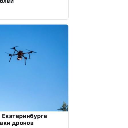
ублей
в Екатеринбурге
таки дронов