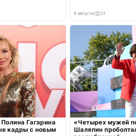
6 августа
21
 Полина Гагарина
«Четырех мужей п
ые кадры с новым
Шаляпин проболтал