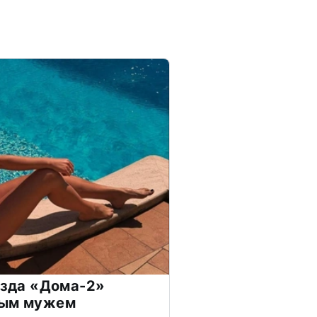
везда «Дома-2»
дым мужем