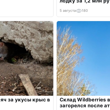
лодку за 1,2 млн р
5 августа
180
яч за укусы крыс в
Склад Wildberries 
загорелся после а