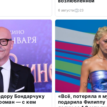
возлюбленной
6 августа
23
едору Бондарчуку
«Всё, потеряла я 
роман — с кем
подарила Филиппу