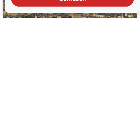
Москвичи услышали грохот в небе:
подробности
7 августа
0