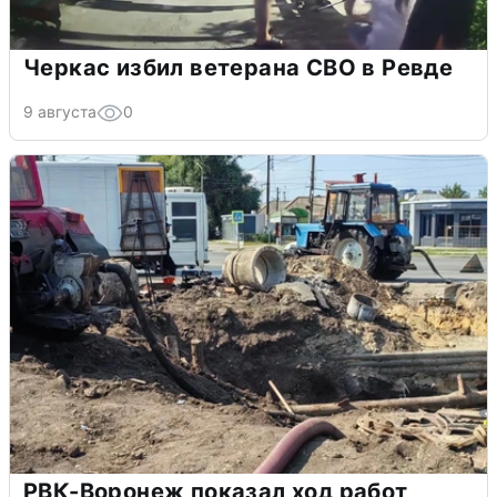
Черкас избил ветерана СВО в Ревде
9 августа
0
РВК-Воронеж показал ход работ,