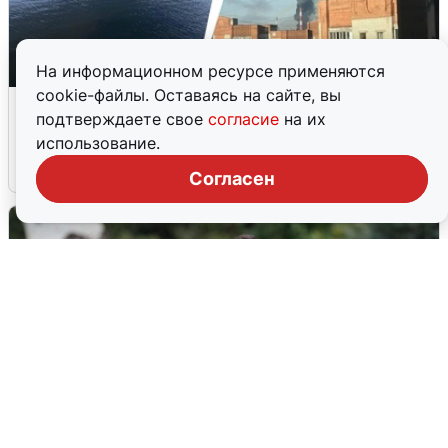
На информационном ресурсе применяются
cookie-файлы. Оставаясь на сайте, вы
Ночная атака БПЛА на Ярославль:
подтверждаете свое
согласие
на их
попадания и последствия
использование.
6 августа
0
Согласен