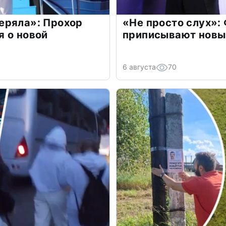
еряла»: Прохор
«Не просто слух»:
 о новой
приписывают новы
6 августа
70