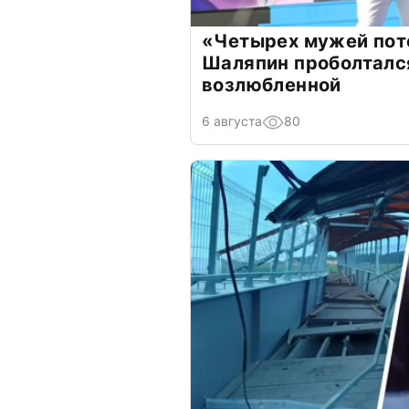
«Четырех мужей пот
Шаляпин проболтался
возлюбленной
6 августа
80