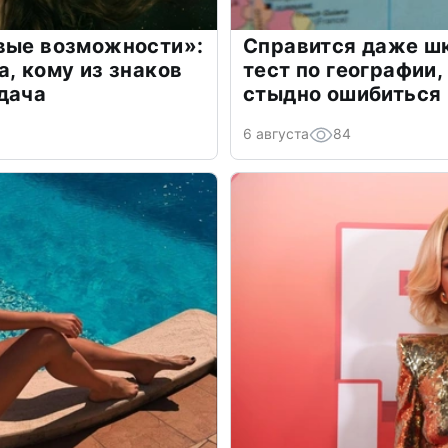
овые возможности»:
Справится даже шк
а, кому из знаков
тест по географии,
дача
стыдно ошибиться
6 августа
84