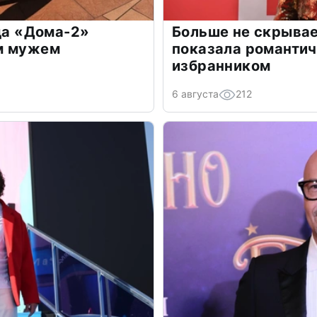
зда «Дома-2»
Больше не скрывае
м мужем
показала романти
избранником
6 августа
212