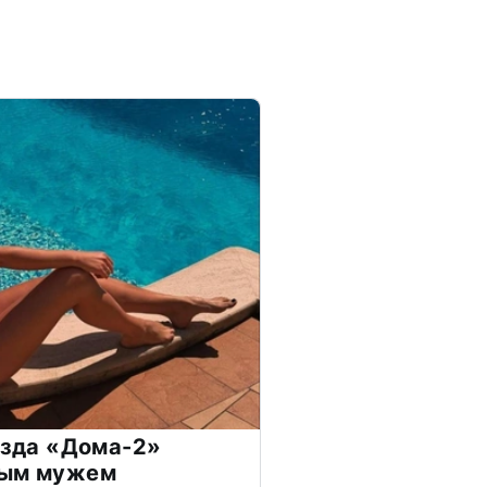
везда «Дома-2»
дым мужем