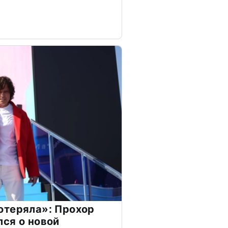
отеряла»: Прохор
ся о новой