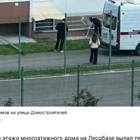
омов на улице Домостроителей
m
о этажа многоэтажного дома на Лесобазе выпал п