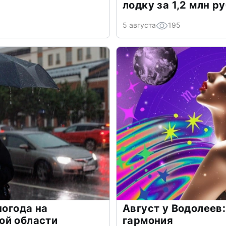
лодку за 1,2 млн р
5 августа
195
погода на
Август у Водолеев:
ой области
гармония