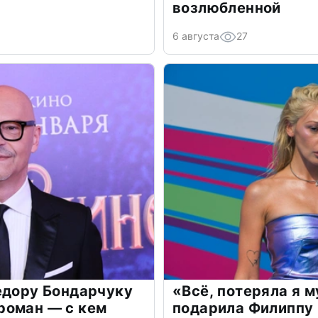
возлюбленной
6 августа
27
едору Бондарчуку
«Всё, потеряла я 
роман — с кем
подарила Филиппу