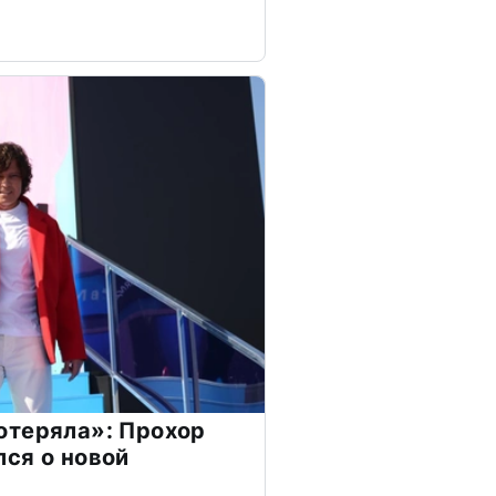
отеряла»: Прохор
ся о новой