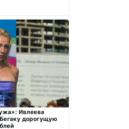
мужа»: Ивлеева
 Бегаку дорогущую
ублей