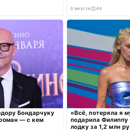
6 августа
64
едору Бондарчуку
«Всё, потеряла я 
роман — с кем
подарила Филиппу
лодку за 1,2 млн р