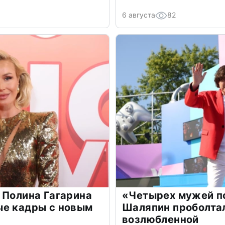
6 августа
82
 Полина Гагарина
«Четырех мужей п
ые кадры с новым
Шаляпин проболтал
возлюбленной