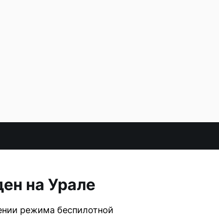
ен на Урале
ении режима беспилотной