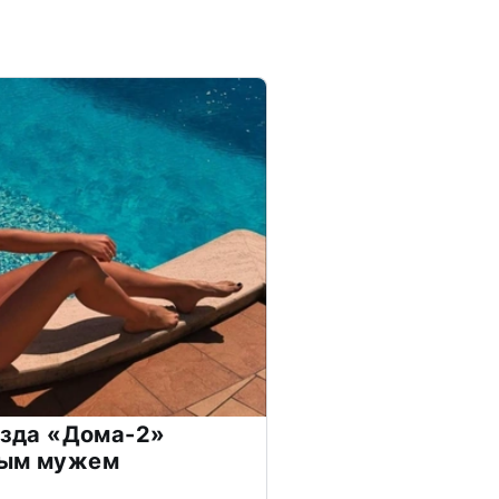
везда «Дома-2»
дым мужем