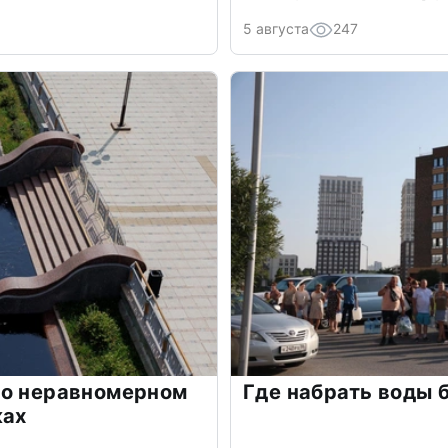
5 августа
247
 о неравномерном
Где набрать воды 
ках