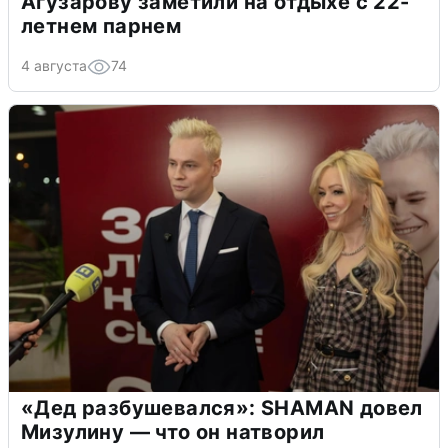
Агузарову заметили на отдыхе с 22-
летнем парнем
4 августа
74
«Дед разбушевался»: SHAMAN довел
Мизулину — что он натворил