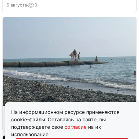
6 августа
0
Сирены в Сочи: новая угроза БПЛА
На информационном ресурсе применяются
cookie-файлы. Оставаясь на сайте, вы
6 августа
0
подтверждаете свое
согласие
на их
использование.