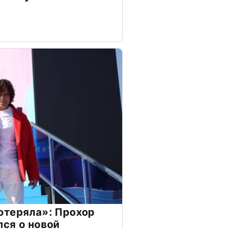
отеряла»: Прохор
ся о новой