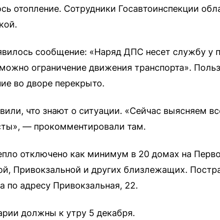
ось отопление. Сотрудники Госавтоинспекции об
кой.
явилось сообщение: «Наряд ДПС несет службу у 
можно ограничение движения транспорта». Польз
ие во дворе перекрыто.
или, что знают о ситуации. «Сейчас выясняем вс
сты», — прокомментировали там.
епло отключено как минимум в 20 домах на Перво
ой, Привокзальной и других близлежащих. Постр
 по адресу Привокзальная, 22.
арии должны к утру 5 декабря.