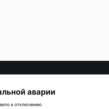
альной аварии
ивело к отключению