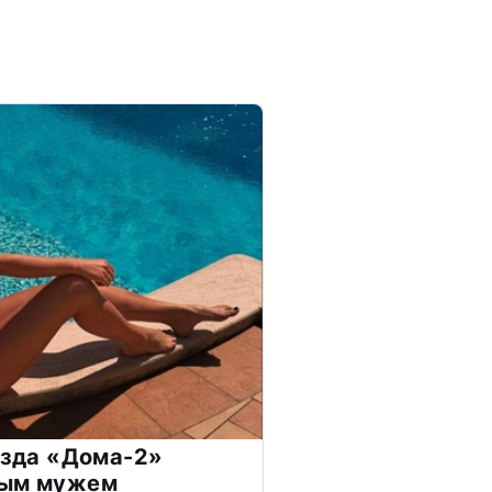
везда «Дома-2»
дым мужем