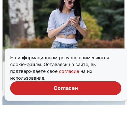
На информационном ресурсе применяются
cookie-файлы. Оставаясь на сайте, вы
Волгоградцы остались без
подтверждаете свое
согласие
на их
мобильного интернета
использование.
6 августа
0
Согласен