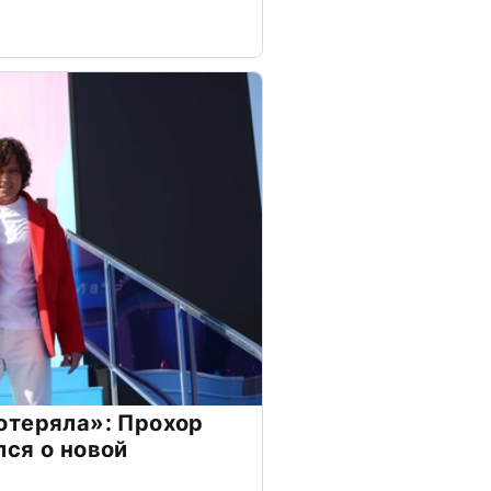
отеряла»: Прохор
ся о новой