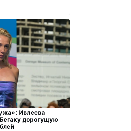
мужа»: Ивлеева
 Бегаку дорогущую
ублей