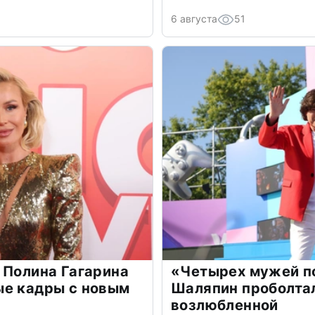
6 августа
51
 Полина Гагарина
«Четырех мужей п
ые кадры с новым
Шаляпин проболтал
возлюбленной