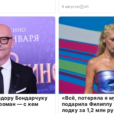
6 августа
41
едору Бондарчуку
«Всё, потеряла я 
роман — с кем
подарила Филиппу
лодку за 1,2 млн р