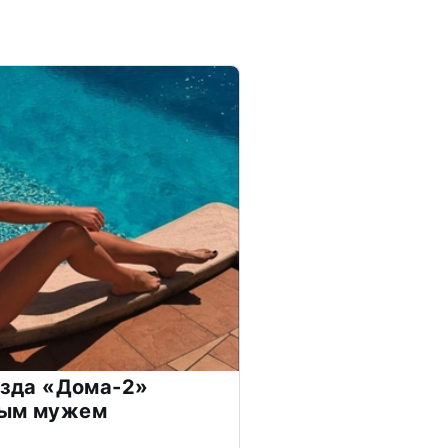
везда «Дома-2»
дым мужем