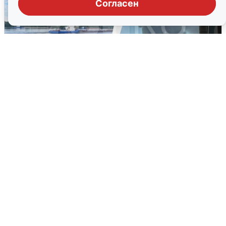
Согласен
Ночная атака БПЛА на Ярославль:
попадания и последствия
6 августа
0