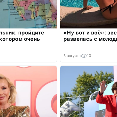
льник: пройдите
«Ну вот и всё»: з
 котором очень
развелась с моло
6 августа
13