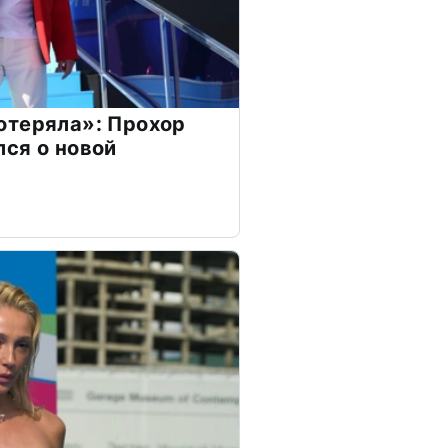
отеряла»: Прохор
ся о новой