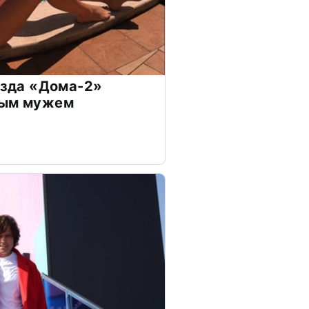
везда «Дома-2»
дым мужем