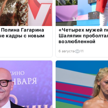
 Полина Гагарина
«Четырех мужей п
ые кадры с новым
Шаляпин проболтал
возлюбленной
6 августа
11