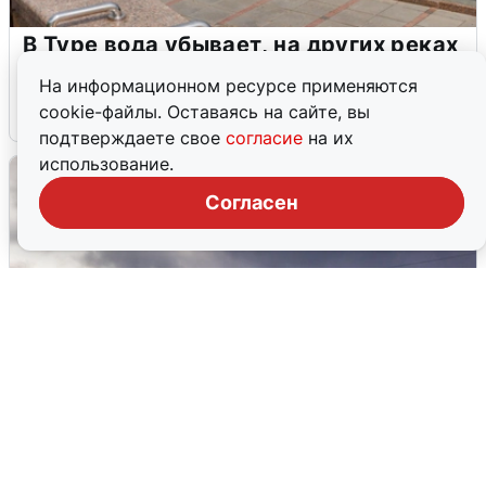
В Туре вода убывает, на других реках
области прибывает
На информационном ресурсе применяются
cookie-файлы. Оставаясь на сайте, вы
4 августа
0
подтверждаете свое
согласие
на их
использование.
Согласен
Над ХМАО впервые сбили