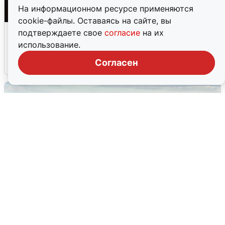
На информационном ресурсе применяются
cookie-файлы. Оставаясь на сайте, вы
Взрывы в Воронеже после сигнала
подтверждаете свое
согласие
на их
тревоги
использование.
Согласен
5 августа
0