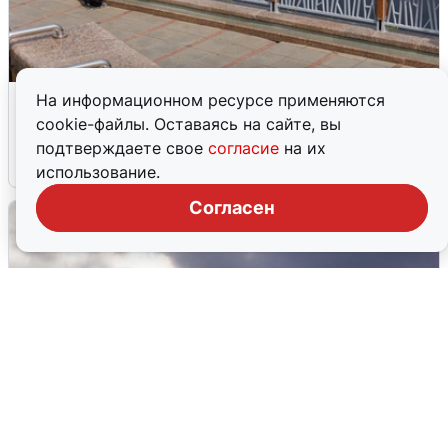
В Туре вода убывает, на других реках
На информационном ресурсе применяются
области прибывает
cookie-файлы. Оставаясь на сайте, вы
подтверждаете свое
согласие
на их
4 августа
0
использование.
Согласен