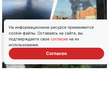
На информационном ресурсе применяются
cookie-файлы. Оставаясь на сайте, вы
Ночная атака БПЛА на Ярославль:
подтверждаете свое
согласие
на их
попадания и последствия
использование.
6 августа
0
Согласен