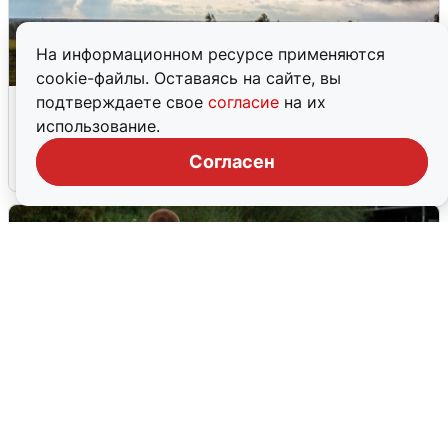
На информационном ресурсе применяются
cookie-файлы. Оставаясь на сайте, вы
Над ХМАО впервые сбили
подтверждаете свое
согласие
на их
беспилотники
использование.
Согласен
3 августа
0