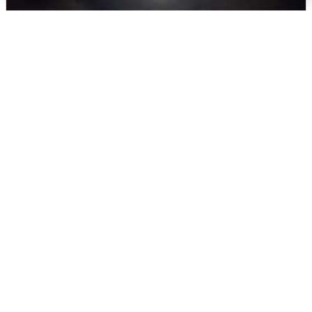
В Воронеже прогремели взрывы
после сигнала тревоги
5 августа
0