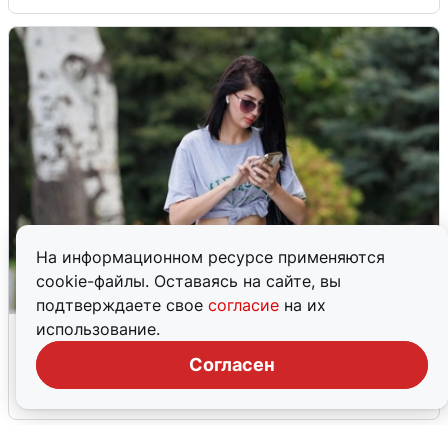
На информационном ресурсе применяются
cookie-файлы. Оставаясь на сайте, вы
подтверждаете свое
согласие
на их
Волгоградцы остались без
использование.
мобильного интернета
Согласен
6 августа
0