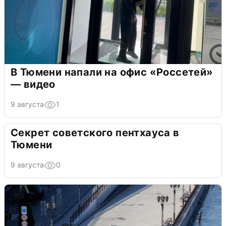
В Тюмени напали на офис «Россетей»
— видео
9 августа
1
Секрет советского пентхауса в
Тюмени
9 августа
0