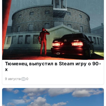
Тюменец выпустил в Steam игру о 90-
х
9 августа
0